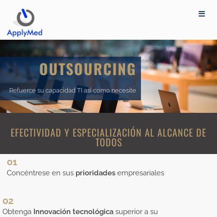
OUTSOURCING
Refuerce su capacidad TI así como necesite
EFECTIVIDAD Y ESPECIALIZACIÓN AL ALCANCE DE
TODOS
01
Concéntrese en sus
prioridades
empresariales
02
Obtenga
Innovación tecnológica
superior a su